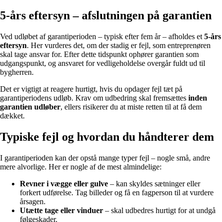
5-års eftersyn – afslutningen på garantien
Ved udløbet af garantiperioden – typisk efter fem år – afholdes et
5-års
eftersyn
. Her vurderes det, om der stadig er fejl, som entreprenøren
skal tage ansvar for. Efter dette tidspunkt ophører garantien som
udgangspunkt, og ansvaret for vedligeholdelse overgår fuldt ud til
bygherren.
Det er vigtigt at reagere hurtigt, hvis du opdager fejl tæt på
garantiperiodens udløb. Krav om udbedring skal fremsættes
inden
garantien udløber
, ellers risikerer du at miste retten til at få dem
dækket.
Typiske fejl og hvordan du håndterer dem
I garantiperioden kan der opstå mange typer fejl – nogle små, andre
mere alvorlige. Her er nogle af de mest almindelige:
Revner i vægge eller gulve
– kan skyldes sætninger eller
forkert udførelse. Tag billeder og få en fagperson til at vurdere
årsagen.
Utætte tage eller vinduer
– skal udbedres hurtigt for at undgå
følgeskader.