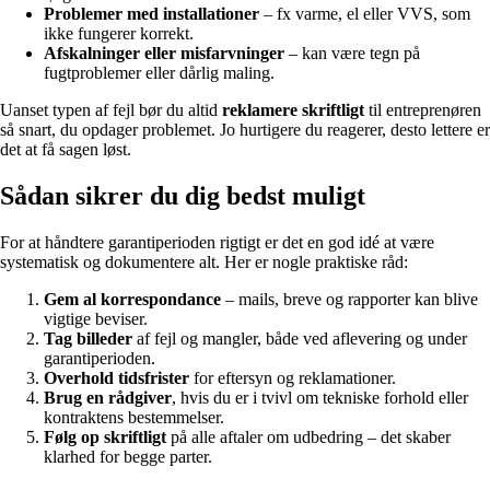
Problemer med installationer
– fx varme, el eller VVS, som
ikke fungerer korrekt.
Afskalninger eller misfarvninger
– kan være tegn på
fugtproblemer eller dårlig maling.
Uanset typen af fejl bør du altid
reklamere skriftligt
til entreprenøren
så snart, du opdager problemet. Jo hurtigere du reagerer, desto lettere er
det at få sagen løst.
Sådan sikrer du dig bedst muligt
For at håndtere garantiperioden rigtigt er det en god idé at være
systematisk og dokumentere alt. Her er nogle praktiske råd:
Gem al korrespondance
– mails, breve og rapporter kan blive
vigtige beviser.
Tag billeder
af fejl og mangler, både ved aflevering og under
garantiperioden.
Overhold tidsfrister
for eftersyn og reklamationer.
Brug en rådgiver
, hvis du er i tvivl om tekniske forhold eller
kontraktens bestemmelser.
Følg op skriftligt
på alle aftaler om udbedring – det skaber
klarhed for begge parter.