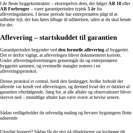
I de fleste byggekontrakter – eksempelvis dem, der følger
AB 18
eller
AB Forbruger
– varer garantiperioden typisk
5 år
fra
afleveringsdatoen. I denne periode har entreprenøren pligt til at
udbedre fejl, der kan føres tilbage til udførelsen, uden at du skal betale
for det.
Aflevering – startskuddet til garantien
Garantiperioden begynder ved
den formelle aflevering
af byggeriet.
Det er derfor vigtigt, at afleveringen bliver dokumenteret korrekt.
Under afleveringsforretningen gennemgår du og entreprenøren
byggeriet sammen, og eventuelle mangler noteres i en
afleveringsprotokol.
Denne protokol er central, fordi den fastlægger, hvilke forhold der
allerede var kendt ved afleveringen, og dermed hvad der er dækket af
garantien efterfølgende. Sørg for, at alle aftaler og observationer bliver
skrevet ned – mundtlige aftaler kan være svære at bevise senere.
Sådan vedligeholder du udvendig maling og bevarer bygningens flotte
udseende
Ulovligt byggeri? Sådan får du styr på tilladelserne og lovliggør dit