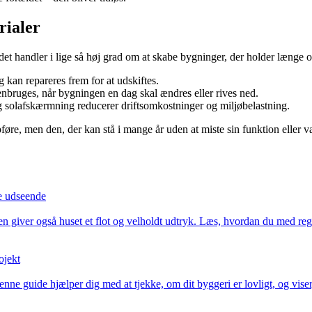
rialer
et handler i lige så høj grad om at skabe bygninger, der holder længe o
 kan repareres frem for at udskiftes.
genbruges, når bygningen en dag skal ændres eller rives ned.
g solafskærmning reducerer driftsomkostninger og miljøbelastning.
øre, men den, der kan stå i mange år uden at miste sin funktion eller v
e udseende
giver også huset et flot og velholdt udtryk. Læs, hvordan du med rege
ojekt
nne guide hjælper dig med at tjekke, om dit byggeri er lovligt, og viser, 