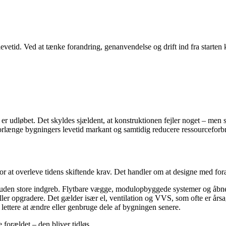
levetid. Ved at tænke forandring, genanvendelse og drift ind fra starten 
d er udløbet. Det skyldes sjældent, at konstruktionen fejler noget – men 
i forlænge bygningers levetid markant og samtidig reducere ressourceforb
for at overleve tidens skiftende krav. Det handler om at designe med for
uden store indgreb. Flytbare vægge, modulopbyggede systemer og åbne gr
 eller opgradere. Det gælder især el, ventilation og VVS, som ofte er årsa
lettere at ændre eller genbruge dele af bygningen senere.
orældet – den bliver tidløs.