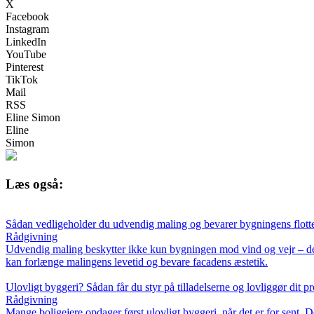
X
Facebook
Instagram
LinkedIn
YouTube
Pinterest
TikTok
Mail
RSS
Eline Simon
Eline
Simon
Læs også:
Sådan vedligeholder du udvendig maling og bevarer bygningens flott
Rådgivning
Udvendig maling beskytter ikke kun bygningen mod vind og vejr – den 
kan forlænge malingens levetid og bevare facadens æstetik.
Ulovligt byggeri? Sådan får du styr på tilladelserne og lovliggør dit pr
Rådgivning
Mange boligejere opdager først ulovligt byggeri, når det er for sent. De