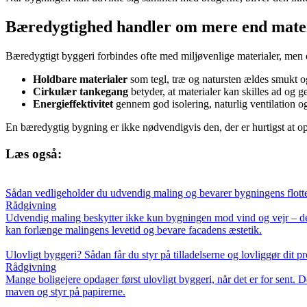
Bæredygtighed handler om mere end mate
Bæredygtigt byggeri forbindes ofte med miljøvenlige materialer, men d
Holdbare materialer
som tegl, træ og natursten ældes smukt og
Cirkulær tankegang
betyder, at materialer kan skilles ad og 
Energieffektivitet
gennem god isolering, naturlig ventilation o
En bæredygtig bygning er ikke nødvendigvis den, der er hurtigst at opf
Læs også:
Sådan vedligeholder du udvendig maling og bevarer bygningens flott
Rådgivning
Udvendig maling beskytter ikke kun bygningen mod vind og vejr – den 
kan forlænge malingens levetid og bevare facadens æstetik.
Ulovligt byggeri? Sådan får du styr på tilladelserne og lovliggør dit pr
Rådgivning
Mange boligejere opdager først ulovligt byggeri, når det er for sent. De
maven og styr på papirerne.