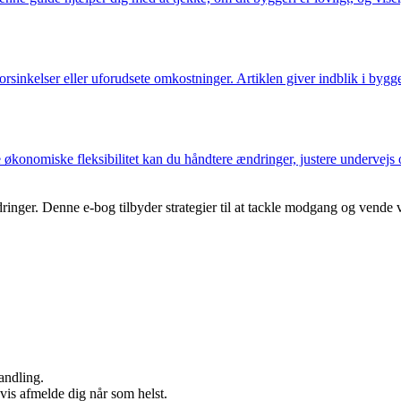
 forsinkelser eller uforudsete omkostninger. Artiklen giver indblik i by
e økonomiske fleksibilitet kan du håndtere ændringer, justere undervejs
inger. Denne e-bog tilbyder strategier til at tackle modgang og vende 
andling.
gvis afmelde dig når som helst.