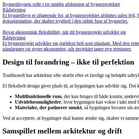
Byggetilsynets rolle i en smidig afslutning af byggeprojektet
Rådgivning
Et byggetilsyn er afgørende for, at byggeprojektet afsluttes uden fejl,
dokumentation, der skaber tryghed i den sidste fase af byggeriet.
Bevar økonomisk fleksibilitet, når dit byggeprojekt udvikler sig
Rådgivning
Et byggeprojekt udvikler sig sjældent helt som planlagt. Med den rett
planlægger og styrer økonomien, når projektet tager nye retninger.
Design til forandring – ikke til perfektion
Traditionelt har arkitektur ofte stræbt efter et færdigt og helstøbt udtr
Et fleksibelt design giver plads til, at bygningen kan udvikle sig. De
Multifunktionelle rum
, der kan bruges til både kontor, undervi
Udvidelsesmuligheder
, hvor bygningen kan vokse i takt med 
Materialer, der patinerer smukt
, så bygningen bevarer sin æst
Ved at acceptere, at bygninger skal kunne ændre sig, skaber vi ramme
Samspillet mellem arkitektur og drift