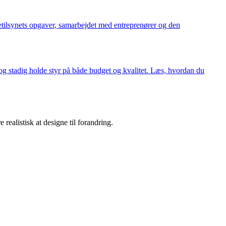
ggetilsynets opgaver, samarbejdet med entreprenører og den
 og stadig holde styr på både budget og kvalitet. Læs, hvordan du
 realistisk at designe til forandring.