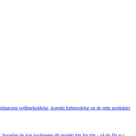
lmæssig vedligeholdelse, korrekt forberedelse og de rette produkter
hvordan du kan lovliggøre dit projekt trin for trin – så du får ro i