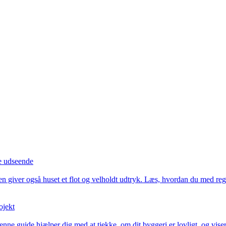
e udseende
giver også huset et flot og velholdt udtryk. Læs, hvordan du med rege
ojekt
nne guide hjælper dig med at tjekke, om dit byggeri er lovligt, og viser, 