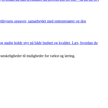
ggetilsynets opgaver, samarbejdet med entreprenører og den
 og stadig holde styr på både budget og kvalitet. Læs, hvordan du
vanskeligheder til muligheder for vækst og læring.