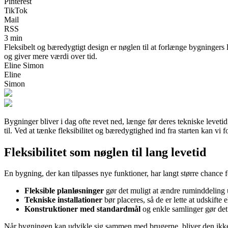
Pinterest
TikTok
Mail
RSS
3 min
Fleksibelt og bæredygtigt design er nøglen til at forlænge bygningers 
og giver mere værdi over tid.
Eline Simon
Eline
Simon
Bygninger bliver i dag ofte revet ned, længe før deres tekniske leveti
til. Ved at tænke fleksibilitet og bæredygtighed ind fra starten kan v
Fleksibilitet som nøglen til lang levetid
En bygning, der kan tilpasses nye funktioner, har langt større chance 
Fleksible planløsninger
gør det muligt at ændre ruminddeling 
Tekniske installationer
bør placeres, så de er lette at udskifte
Konstruktioner med standardmål
og enkle samlinger gør det 
Når bygningen kan udvikle sig sammen med brugerne, bliver den ikke f