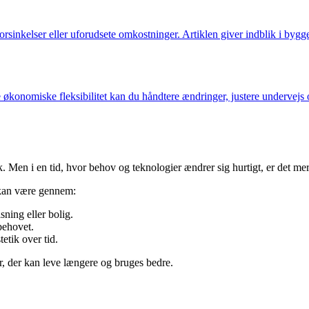
 forsinkelser eller uforudsete omkostninger. Artiklen giver indblik i by
e økonomiske fleksibilitet kan du håndtere ændringer, justere undervejs
yk. Men i en tid, hvor behov og teknologier ændrer sig hurtigt, er det mere
t kan være gennem:
sning eller bolig.
behovet.
etik over tid.
r, der kan leve længere og bruges bedre.