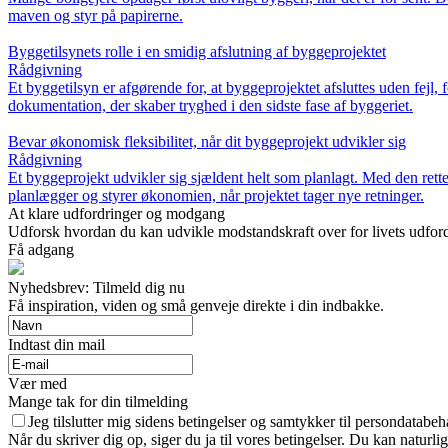
maven og styr på papirerne.
Byggetilsynets rolle i en smidig afslutning af byggeprojektet
Rådgivning
Et byggetilsyn er afgørende for, at byggeprojektet afsluttes uden fejl,
dokumentation, der skaber tryghed i den sidste fase af byggeriet.
Bevar økonomisk fleksibilitet, når dit byggeprojekt udvikler sig
Rådgivning
Et byggeprojekt udvikler sig sjældent helt som planlagt. Med den rett
planlægger og styrer økonomien, når projektet tager nye retninger.
At klare udfordringer og modgang
Udforsk hvordan du kan udvikle modstandskraft over for livets udfordr
Få adgang
Nyhedsbrev: Tilmeld dig nu
Få inspiration, viden og små genveje direkte i din indbakke.
Indtast din mail
Vær med
Mange tak for din tilmelding
Jeg tilslutter mig sidens betingelser og samtykker til persondatabeh
Når du skriver dig op, siger du ja til vores betingelser. Du kan naturli