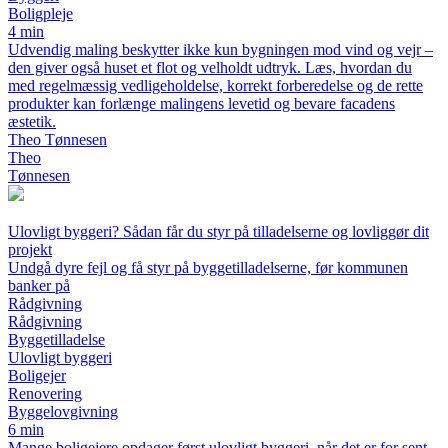
Boligpleje
4 min
Udvendig maling beskytter ikke kun bygningen mod vind og vejr –
den giver også huset et flot og velholdt udtryk. Læs, hvordan du
med regelmæssig vedligeholdelse, korrekt forberedelse og de rette
produkter kan forlænge malingens levetid og bevare facadens
æstetik.
Theo Tønnesen
Theo
Tønnesen
Ulovligt byggeri? Sådan får du styr på tilladelserne og lovliggør dit
projekt
Undgå dyre fejl og få styr på byggetilladelserne, før kommunen
banker på
Rådgivning
Rådgivning
Byggetilladelse
Ulovligt byggeri
Boligejer
Renovering
Byggelovgivning
6 min
Mange boligejere opdager først ulovligt byggeri, når det er for sent.