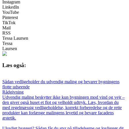
Instagram
LinkedIn
YouTube
Pinterest
TikTok
Mail
RSS
Tessa Laursen
Tessa
Laursen
Læs også:
Sådan vedligeholder du udvendig maling og bevarer bygningens
flotte udseende
Rådgivning
Udvendig maling beskytter ikke kun bygningen mod vind og vejr –
den giver også huset et flot og velholdt udtryk. Læs, hvordan du
med regelmæssig vedligeholdelse, korrekt forberedelse og de rette
produkter kan forlænge malingens levetid og bevare facadens
æstetik.
Ulovligt byggeri? Sådan får du styr på tilladelserne og lovliggør dit