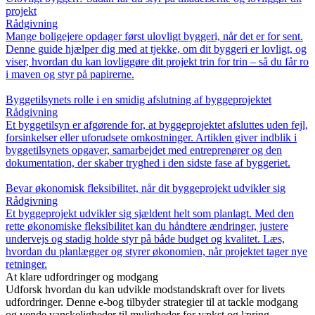
projekt
Rådgivning
Mange boligejere opdager først ulovligt byggeri, når det er for sent.
Denne guide hjælper dig med at tjekke, om dit byggeri er lovligt, og
viser, hvordan du kan lovliggøre dit projekt trin for trin – så du får ro
i maven og styr på papirerne.
Byggetilsynets rolle i en smidig afslutning af byggeprojektet
Rådgivning
Et byggetilsyn er afgørende for, at byggeprojektet afsluttes uden fejl,
forsinkelser eller uforudsete omkostninger. Artiklen giver indblik i
byggetilsynets opgaver, samarbejdet med entreprenører og den
dokumentation, der skaber tryghed i den sidste fase af byggeriet.
Bevar økonomisk fleksibilitet, når dit byggeprojekt udvikler sig
Rådgivning
Et byggeprojekt udvikler sig sjældent helt som planlagt. Med den
rette økonomiske fleksibilitet kan du håndtere ændringer, justere
undervejs og stadig holde styr på både budget og kvalitet. Læs,
hvordan du planlægger og styrer økonomien, når projektet tager nye
retninger.
At klare udfordringer og modgang
Udforsk hvordan du kan udvikle modstandskraft over for livets
udfordringer. Denne e-bog tilbyder strategier til at tackle modgang
og vende vanskeligheder til muligheder for vækst og læring.