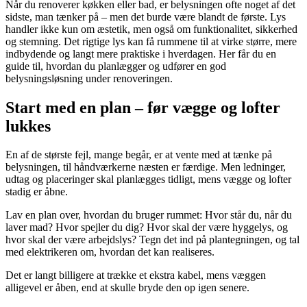
Når du renoverer køkken eller bad, er belysningen ofte noget af det
sidste, man tænker på – men det burde være blandt de første. Lys
handler ikke kun om æstetik, men også om funktionalitet, sikkerhed
og stemning. Det rigtige lys kan få rummene til at virke større, mere
indbydende og langt mere praktiske i hverdagen. Her får du en
guide til, hvordan du planlægger og udfører en god
belysningsløsning under renoveringen.
Start med en plan – før vægge og lofter
lukkes
En af de største fejl, mange begår, er at vente med at tænke på
belysningen, til håndværkerne næsten er færdige. Men ledninger,
udtag og placeringer skal planlægges tidligt, mens vægge og lofter
stadig er åbne.
Lav en plan over, hvordan du bruger rummet: Hvor står du, når du
laver mad? Hvor spejler du dig? Hvor skal der være hyggelys, og
hvor skal der være arbejdslys? Tegn det ind på plantegningen, og tal
med elektrikeren om, hvordan det kan realiseres.
Det er langt billigere at trække et ekstra kabel, mens væggen
alligevel er åben, end at skulle bryde den op igen senere.