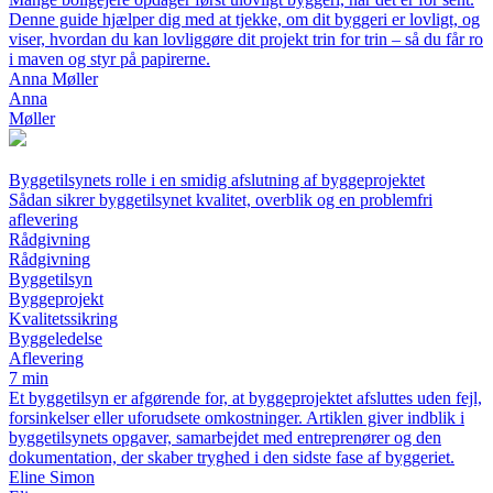
Denne guide hjælper dig med at tjekke, om dit byggeri er lovligt, og
viser, hvordan du kan lovliggøre dit projekt trin for trin – så du får ro
i maven og styr på papirerne.
Anna Møller
Anna
Møller
Byggetilsynets rolle i en smidig afslutning af byggeprojektet
Sådan sikrer byggetilsynet kvalitet, overblik og en problemfri
aflevering
Rådgivning
Rådgivning
Byggetilsyn
Byggeprojekt
Kvalitetssikring
Byggeledelse
Aflevering
7 min
Et byggetilsyn er afgørende for, at byggeprojektet afsluttes uden fejl,
forsinkelser eller uforudsete omkostninger. Artiklen giver indblik i
byggetilsynets opgaver, samarbejdet med entreprenører og den
dokumentation, der skaber tryghed i den sidste fase af byggeriet.
Eline Simon