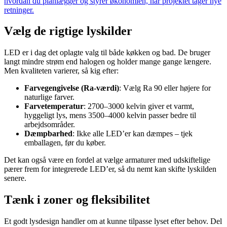
hvordan du planlægger og styrer økonomien, når projektet tager nye
retninger.
Vælg de rigtige lyskilder
LED er i dag det oplagte valg til både køkken og bad. De bruger
langt mindre strøm end halogen og holder mange gange længere.
Men kvaliteten varierer, så kig efter:
Farvegengivelse (Ra-værdi)
: Vælg Ra 90 eller højere for
naturlige farver.
Farvetemperatur
: 2700–3000 kelvin giver et varmt,
hyggeligt lys, mens 3500–4000 kelvin passer bedre til
arbejdsområder.
Dæmpbarhed
: Ikke alle LED’er kan dæmpes – tjek
emballagen, før du køber.
Det kan også være en fordel at vælge armaturer med udskiftelige
pærer frem for integrerede LED’er, så du nemt kan skifte lyskilden
senere.
Tænk i zoner og fleksibilitet
Et godt lysdesign handler om at kunne tilpasse lyset efter behov. Del