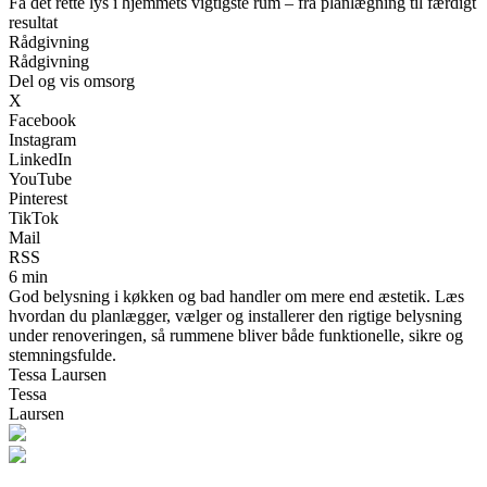
Få det rette lys i hjemmets vigtigste rum – fra planlægning til færdigt
resultat
Rådgivning
Rådgivning
Del og vis omsorg
X
Facebook
Instagram
LinkedIn
YouTube
Pinterest
TikTok
Mail
RSS
6 min
God belysning i køkken og bad handler om mere end æstetik. Læs
hvordan du planlægger, vælger og installerer den rigtige belysning
under renoveringen, så rummene bliver både funktionelle, sikre og
stemningsfulde.
Tessa Laursen
Tessa
Laursen