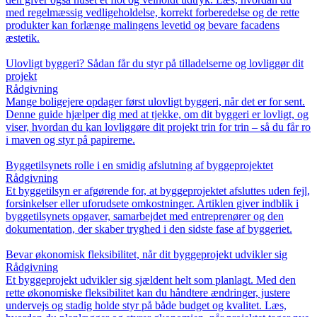
med regelmæssig vedligeholdelse, korrekt forberedelse og de rette
produkter kan forlænge malingens levetid og bevare facadens
æstetik.
Ulovligt byggeri? Sådan får du styr på tilladelserne og lovliggør dit
projekt
Rådgivning
Mange boligejere opdager først ulovligt byggeri, når det er for sent.
Denne guide hjælper dig med at tjekke, om dit byggeri er lovligt, og
viser, hvordan du kan lovliggøre dit projekt trin for trin – så du får ro
i maven og styr på papirerne.
Byggetilsynets rolle i en smidig afslutning af byggeprojektet
Rådgivning
Et byggetilsyn er afgørende for, at byggeprojektet afsluttes uden fejl,
forsinkelser eller uforudsete omkostninger. Artiklen giver indblik i
byggetilsynets opgaver, samarbejdet med entreprenører og den
dokumentation, der skaber tryghed i den sidste fase af byggeriet.
Bevar økonomisk fleksibilitet, når dit byggeprojekt udvikler sig
Rådgivning
Et byggeprojekt udvikler sig sjældent helt som planlagt. Med den
rette økonomiske fleksibilitet kan du håndtere ændringer, justere
undervejs og stadig holde styr på både budget og kvalitet. Læs,