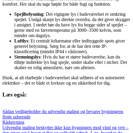
komfort. Her skal du tage højde for både fugt og funktion.
Spejlbelysning
: Det vigtigste lys i badeværelset er omkring
spejlet. Undgå skarpt lys direkte ovenfra, da det giver skygger
i ansigtet. I stedet bør du have lys fra begge sider af spejlet –
gerne med en farvetemperatur på 3000–3500 kelvin, som
minder om dagslys.
Loftlys
: Et centralt loftarmatur eller indbyggede spots giver
generel belysning. Sørg for, at de har den rette IP-
klassificering (mindst IP44 i vådzoner).
Stemningslys
: Hvis du har et større badeværelse, kan du
tilføje indirekte lys bag spejle, under skabe eller i nicher. Det
skaber en rolig atmosfære, især om aftenen.
Husk, at alt elarbejde i badeværelset skal udføres af en autoriseret
elektriker – det er både et lovkrav og en sikkerhed for dig.
Læs også:
Sådan vedligeholder du udvendig maling og bevarer bygningens
flotte udseende
Rådgivning
Udvendig maling beskytter ikke kun bygningen mod vind og vejr –
den giver også huset et flot og velholdt udtryk. Læs, hvordan du