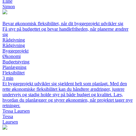
Eline
Simon
Bevar økonomisk fleksibilitet, når dit byggeprojekt udvikler sig
Få styr på budgettet og bevar handlefriheden, når planerne ændrer
sig
Rådgivning
Rådgivning
Byggeprojekt
Økonomi
Budgetstyring
Planlægning
Fleksibilitet
3 min
Et byggeprojekt udvikler sig sjældent helt som planlagt. Med den
rette økonomiske fleksibilitet kan du håndtere ændringer, justere
undervejs og stadig holde styr på både budget og kvalitet. Læs,
hvordan du planlægger og styrer økonomien, når projektet tager nye
retninger.
Tessa Laursen
Tessa
Laursen