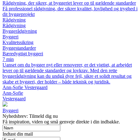
Rådgivning, der sikrer, at byggeriet lever op til gældende standarder
Få professionel rådgivning, der sikrer kvalitet, lovlighed og tryghed i
dit byggeprojekt
Rådgivning
Rådgivning
Byggerådgivning
Byggeri
Kvalitetssikring
Byggestandarder
Bæredygtigt byggeri
7 min
Uanset om du bygger nyt eller renoverer, er det vigtigt, at arbejdet
lever op til gældende standarder og lovkrav. Med den rette
byggerådgivning kan du undgå dyre fejl, sikre et solidt resultat og
skabe et byggeri, der holder – både teknisk og juridisk.
Ann-Sofie Vestergaard
Ann-Sofie
Vestergaard
Byggeri
Nyhedsbrev: Tilmeld dig nu
Få inspiration, viden og små genveje direkte i din indbakke.
Indtast din mail