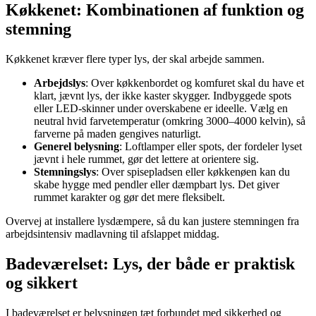
Køkkenet: Kombinationen af funktion og
stemning
Køkkenet kræver flere typer lys, der skal arbejde sammen.
Arbejdslys
: Over køkkenbordet og komfuret skal du have et
klart, jævnt lys, der ikke kaster skygger. Indbyggede spots
eller LED-skinner under overskabene er ideelle. Vælg en
neutral hvid farvetemperatur (omkring 3000–4000 kelvin), så
farverne på maden gengives naturligt.
Generel belysning
: Loftlamper eller spots, der fordeler lyset
jævnt i hele rummet, gør det lettere at orientere sig.
Stemningslys
: Over spisepladsen eller køkkenøen kan du
skabe hygge med pendler eller dæmpbart lys. Det giver
rummet karakter og gør det mere fleksibelt.
Overvej at installere lysdæmpere, så du kan justere stemningen fra
arbejdsintensiv madlavning til afslappet middag.
Badeværelset: Lys, der både er praktisk
og sikkert
I badeværelset er belysningen tæt forbundet med sikkerhed og